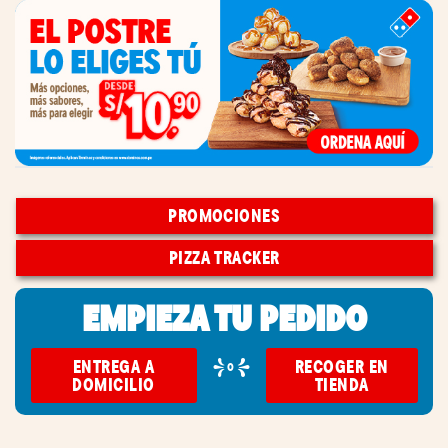
PROMOCIONES
PIZZA TRACKER
EMPIEZA TU PEDIDO
ENTREGA A
RECOGER EN
o
DOMICILIO
TIENDA